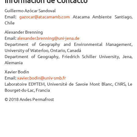
Información de Contacto
Guillermo Azócar Sandoval
Email:
gazocar@atacamamb.com
Atacama Ambiente Santiago,
Chile
Alexander Brenning
Email:
alexander.brenning@uni-jena.de
Department of Geography and Environmental Management,
University of Waterloo, Ontario, Canadá
Department of Geography, Friedrich Schiller University, Jena,
Alemania
Xavier Bodin
Email:
xavier.bodin@univ-smb.fr
Laboratoire EDYTEM, Université de Savoie Mont Blanc, CNRS, Le
Bourget-du-Lac, Francia
© 2018 Andes Permafrost