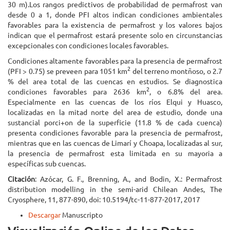
30 m).Los rangos predictivos de probabilidad de permafrost van
desde 0 a 1, donde PFI altos indican condiciones ambientales
favorables para la existencia de permafrost y los valores bajos
indican que el permafrost estará presente solo en circunstancias
excepcionales con condiciones locales favorables.
Condiciones altamente favorables para la presencia de permafrost
2
(PFI > 0.75) se preveen para 1051 km
del terreno montñoso, o 2.7
% del area total de las cuencas en estudios. Se diagnostica
2
condiciones favorables para 2636 km
, o 6.8% del area.
Especialmente en las cuencas de los ríos Elqui y Huasco,
localizadas en la mitad norte del area de estudio, donde una
sustancial porci+on de la superficie (11.8 % de cada cuenca)
presenta condiciones favorable para la presencia de permafrost,
mientras que en las cuencas de Limarí y Choapa, localizadas al sur,
la presencia de permafrost esta limitada en su mayoria a
específicas sub cuencas.
Citación
: Azócar, G. F., Brenning, A., and Bodin, X.: Permafrost
distribution modelling in the semi-arid Chilean Andes, The
Cryosphere, 11, 877-890, doi: 10.5194/tc-11-877-2017, 2017
Descargar
Manuscripto